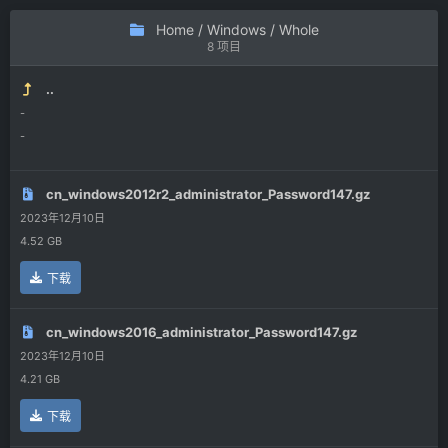
Home
/
Windows
/ Whole
8 项目
..
-
-
cn_windows2012r2_administrator_Password147.gz
2023年12月10日
4.52 GB
下载
cn_windows2016_administrator_Password147.gz
2023年12月10日
4.21 GB
下载